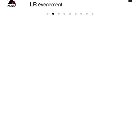
Contac
t
Au plaisir de vous
lire
chloegambert@gmail.com